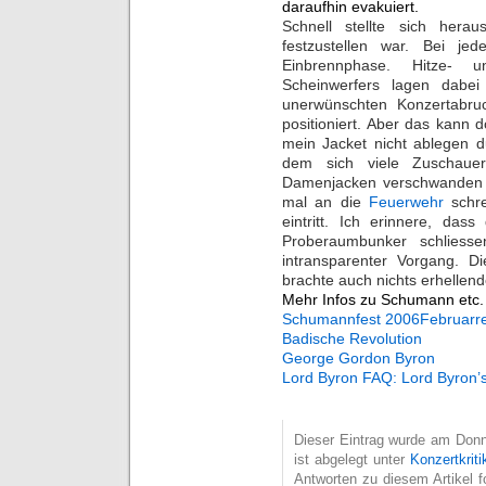
daraufhin evakuiert.
Schnell stellte sich hera
festzustellen war. Bei je
Einbrennphase. Hitze- 
Scheinwerfers lagen dabei
unerwünschten Konzertabru
positioniert. Aber das kann 
mein Jacket nicht ablegen du
dem sich viele Zuschaue
Damenjacken verschwanden d
mal an die
Feuerwehr
schre
eintritt. Ich erinnere, da
Proberaumbunker schliess
intransparenter Vorgang. 
brachte auch nichts erhellend
Mehr Infos zu Schumann etc. g
Schumannfest 2006
Februarre
Badische Revolution
George Gordon Byron
Lord Byron FAQ: Lord Byron’
Dieser Eintrag wurde am Donn
ist abgelegt unter
Konzertkriti
Antworten zu diesem Artikel 