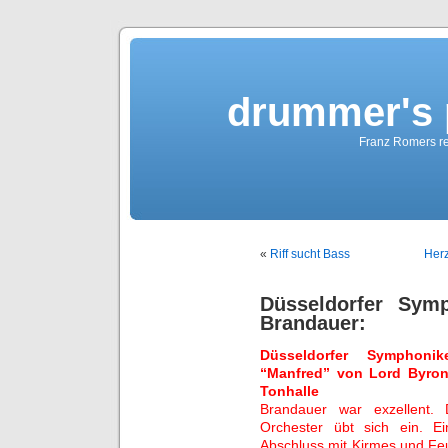
drummer's 
Franz Romers re
«
Riff sucht Bass
Herz
Düsseldorfer Sym
Brandauer:
Düsseldorfer Symphoni
“Manfred” von Lord Byron
Tonhalle
Brandauer war exzellent.
Orchester übt sich ein. E
Abschluss mit Kirmes und Fe