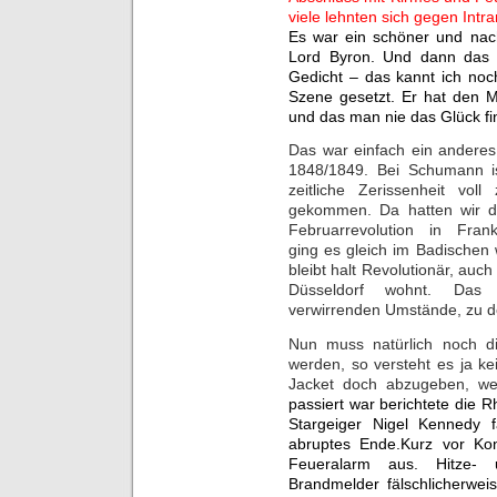
viele lehnten sich gegen Intr
Es war ein schöner und nach
Lord Byron. Und dann das 
Gedicht – das kannt ich noch
Szene gesetzt. Er hat den M
und das man nie das Glück fi
Das war einfach ein anderes
1848/1849. Bei Schumann is
zeitliche Zerissenheit vol
gekommen. Da hatten wir d
Februarrevolution in Fran
ging es gleich im Badischen
bleibt halt Revolutionär, auc
Düsseldorf wohnt. Das
verwirrenden Umstände, zu d
Nun muss natürlich noch d
werden, so versteht es ja ke
Jacket doch abzugeben, wege
passiert
war berichtete die R
Stargeiger Nigel Kennedy 
abruptes Ende.Kurz vor Kon
Feueralarm aus. Hitze- 
Brandmelder fälschlicherwei