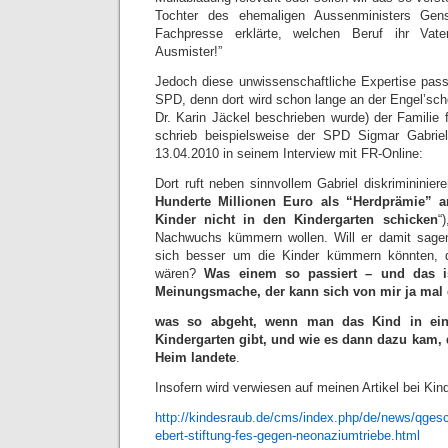
Tochter des ehemaligen Aussenministers Gen
Fachpresse erklärte, welchen Beruf ihr Vat
Ausmister!”
Jedoch diese unwissenschaftliche Expertise pas
SPD, denn dort wird schon lange an der Engel’sc
Dr. Karin Jäckel beschrieben wurde) der Familie 
schrieb beispielsweise der SPD Sigmar Gabrie
13.04.2010 in seinem Interview mit FR-Online:
Dort ruft neben sinnvollem Gabriel diskrimininier
Hunderte Millionen Euro als “Herdprämie” a
Kinder nicht in den Kindergarten schicken
“
Nachwuchs kümmern wollen. Will er damit sage
sich besser um die Kinder kümmern könnten, d
wären?
Was einem so passiert – und das ist
Meinungsmache, der kann sich von mir ja mal 
was so abgeht, wenn man das Kind in ein
Kindergarten gibt, und wie es dann dazu kam, 
Heim landete
.
Insofern wird verwiesen auf meinen Artikel bei Kin
http://kindesraub.de/cms/index.php/de/news/qgesc
ebert-stiftung-fes-gegen-neonaziumtriebe.html