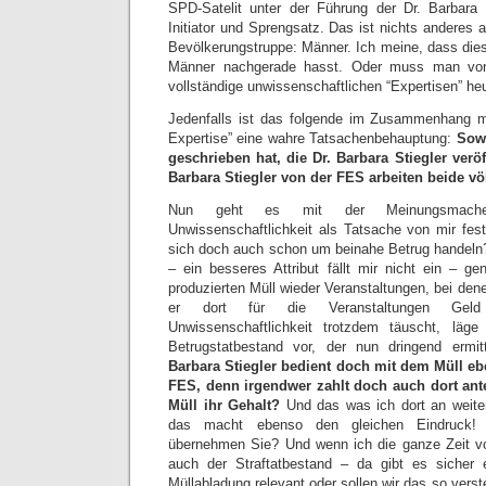
SPD-Satelit unter der Führung der Dr. Barbara 
Initiator und Sprengsatz. Das ist nichts anderes
Bevölkerungstruppe: Männer. Ich meine, dass dies
Männer nachgerade hasst. Oder muss man von
vollständige unwissenschaftlichen “Expertisen” he
Jedenfalls ist das folgende im Zusammenhang m
Expertise” eine wahre Tatsachenbehauptung:
Sowo
geschrieben hat, die Dr. Barbara Stiegler veröf
Barbara Stiegler von der FES arbeiten beide vö
Nun geht es mit der Meinungsmache
Unwissenschaftlichkeit als Tatsache von mir fest
sich doch auch schon um beinahe Betrug handeln?
– ein besseres Attribut fällt mir nicht ein – ge
produzierten Müll wieder Veranstaltungen, bei dene
er dort für die Veranstaltungen Ge
Unwissenschaftlichkeit trotzdem täuscht, läg
Betrugstatbestand vor, der nun dringend ermit
Barbara Stiegler bedient doch mit dem Müll ebe
FES, denn irgendwer zahlt doch auch dort ante
Müll ihr Gehalt?
Und das was ich dort an weiter
das macht ebenso den gleichen Eindruck! S
übernehmen Sie? Und wenn ich die ganze Zeit vo
auch der Straftatbestand – da gibt es sicher
Müllabladung relevant oder sollen wir das so verst