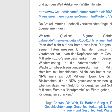
und auf den Welt Artikel von Walter Hollstein
http://www.welt.de/debatte/kommentare/article756
Maennerrechtler-in-braunen-Sumpf.html#vote_677
Da Artikel immer zu schnell verschwinden frage ich
übernehmen kann.
Weitere Quellen: Sigmar Gab
gabriel.de/Interviews/details/100413_fr_online.html
“Man darf nicht auf das hören, was Herr Rüttgers
seinen Taten messen. Er hat dem ganzen Un
verabredet hat – von der Kopfpauschale im Gesu
Milliarden-Euro-Steuergeschenke an Bess
Wiedereinstieg in die Atomwirtschaft – 
Wachstumsbeschleunigungsgesetz samt Milli
Hoteliers mit beschlossen. Allein das kostet d
NRW mehr als 300 Millionen Euro. Die Sch
Bibliotheken, die in NRW geschlossen werden, 
Ebenso, dass kein Geld für Kindergärten und Sch
Millionen Euro als “Herdprämie” an Eltern gehen, d
Kindergarten schicken.”
Tags:
Caritas
,
Die Welt
,
Dr. Barbara Stiegler
,
F
Geschlechterkamp
,
Geschlechterkampf
,
Leite
Frauen- und Geschlechterf
,
Walte